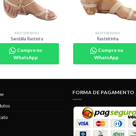
RASTEIRINHAS
RASTEIRINHAS
Sandália Rasteira
Rasteirinha
Compre no
Compre no
WhatsApp
WhatsApp
FORMA DE PAGAMENTO
me
dutos
tato