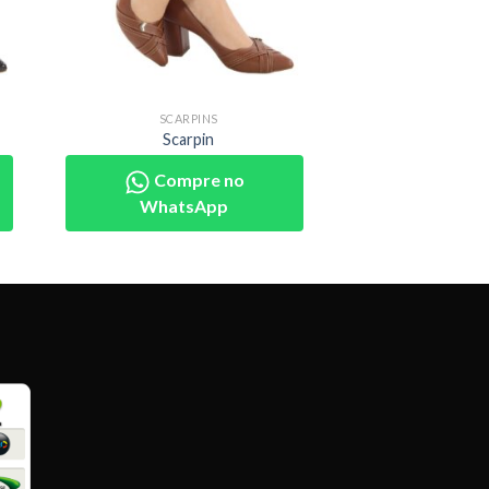
SCARPINS
Scarpin
Compre no
WhatsApp