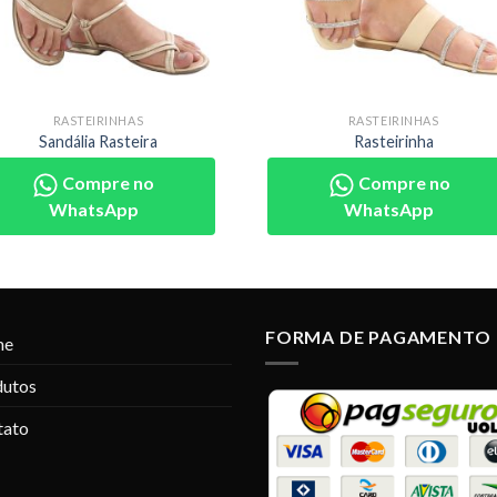
RASTEIRINHAS
RASTEIRINHAS
Sandália Rasteira
Rasteirinha
Compre no
Compre no
WhatsApp
WhatsApp
FORMA DE PAGAMENTO
me
dutos
tato