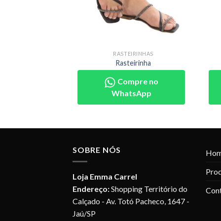
IRINHAS
RASTEIRINHAS
eirinha
Rasteirinha
pre no
Compre no
sApp
WhatsApp
SOBRE NÓS
Ho
Pro
Loja Emma Carrel
Endereço:
Shopping Território do
Con
Calçado - Av. Totó Pacheco, 1647 -
Jaú/SP