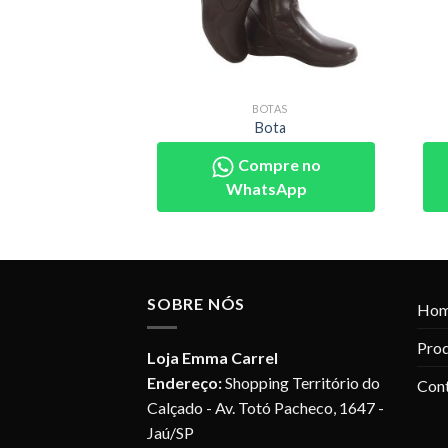
OTAS
BOTAS
ota
Bota
pre no
Compre no
sApp
WhatsApp
SOBRE NÓS
Ho
Pro
Loja Emma Carrel
Endereço:
Shopping Território do
Con
Calçado - Av. Totó Pacheco, 1647 -
Jaú/SP