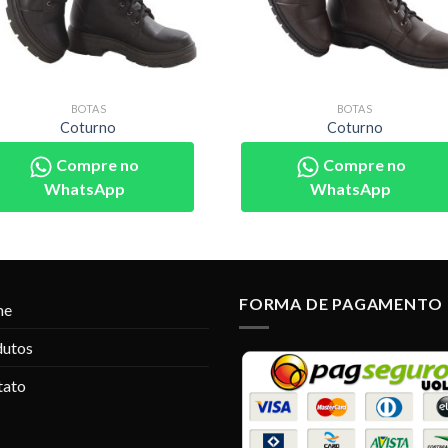
BOTAS
BOTAS
Coturno
Coturno
Compre no
Compre no
WhatsApp
WhatsApp
FORMA DE PAGAMENTO
me
dutos
tato