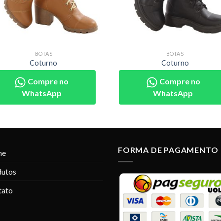
BOTAS
BOTAS
Coturno
Coturno
Compre no
Compre no
WhatsApp
WhatsApp
FORMA DE PAGAMENTO
me
dutos
tato