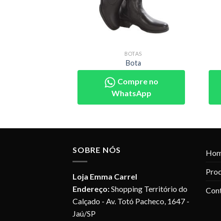
OTAS
BOTAS
ota
Bota
pre no
Compre no
sApp
WhatsApp
SOBRE NÓS
Ho
Pro
Loja Emma Carrel
Endereço:
Shopping Território do
Con
Calçado - Av. Totó Pacheco, 1647 -
Jaú/SP