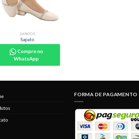
SAPATOS
Sapato
Compre no
WhatsApp
FORMA DE PAGAMENTO
me
dutos
tato