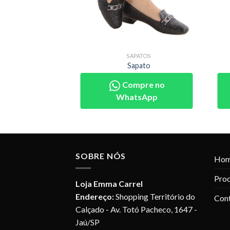
SAPATOS
Sapato
Compre no
WhatsApp
SOBRE NÓS
Ho
Pro
Loja Emma Carrel
Endereço:
Shopping Território do
Con
Calçado - Av. Totó Pacheco, 1647 -
Jaú/SP