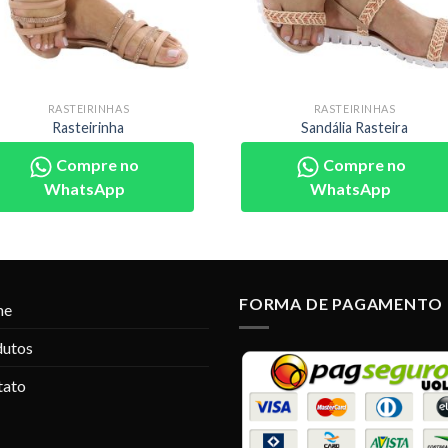
RASTEIRINHAS
RASTEIRINHAS
Rasteirinha
Sandália Rasteira
Compre no
Compre no
WhatsApp
WhatsApp
FORMA DE PAGAMENTO
me
dutos
tato