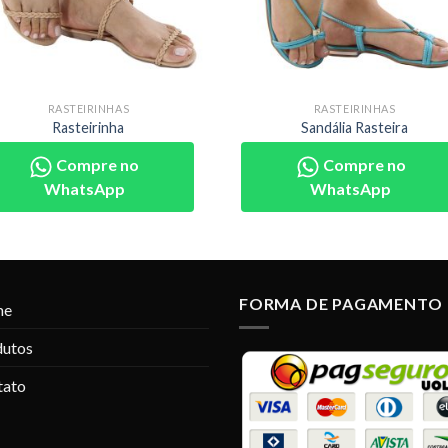
RASTEIRINHAS
RASTEIRINHAS
Rasteirinha
Sandália Rasteira
Compre no
Compre no
WhatsApp
WhatsApp
FORMA DE PAGAMENTO
me
dutos
tato