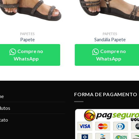
PAPETES
PAPETES
Papete
Sandália Papete
Compre no
Compre no
WhatsApp
WhatsApp
FORMA DE PAGAMENTO
me
dutos
tato