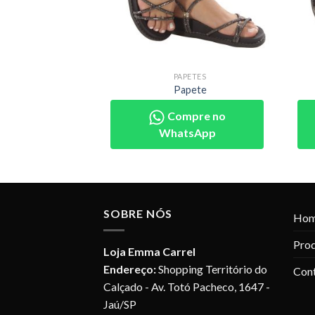
PETES
PAPETES
pete
Papete
pre no
Compre no
sApp
WhatsApp
SOBRE NÓS
Ho
Pro
Loja Emma Carrel
Endereço:
Shopping Território do
Con
Calçado - Av. Totó Pacheco, 1647 -
Jaú/SP