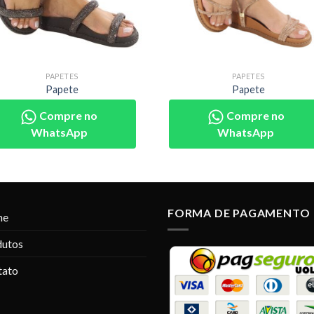
PAPETES
PAPETES
Papete
Papete
Compre no
Compre no
WhatsApp
WhatsApp
FORMA DE PAGAMENTO
me
dutos
tato