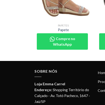
PETES
PAPETES
pete
Papete
pre no
Compre no
sApp
WhatsApp
SOBRE NÓS
Ho
Pro
Loja Emma Carrel
Endereço:
Shopping Território do
Con
Calçado - Av. Totó Pacheco, 1647 -
Jaú/SP